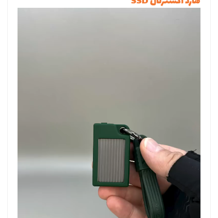
هارد اکسترنال SSD