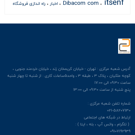
itsenf
Dibacom com
اخبار
راه اندازی فروشگاه
آدرس شعبه مرکزی : تهران - خیابان کریمخان زند ، خیابان خردمند جنوبی ،
کوچه ملکیان ، پلاک 3 ، طبقه 3 ، واحد5ساعات کاری : از شنبه تا چهار شنبه
ساعت 09:30 الی 17:00
پنج شنبه از ساعت 09:30 الی 13:00
شماره تلفن شعبه مرکزی :
021-58207130
ارتباط در شبکه های اجتماعی
( تلگرام ، واتس آپ ، بله ، ایتا ) :
09107192939