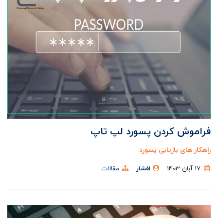
فراموش کردن پسورد لپ تاپ
راهکار های بازیابی پسورد
17 آبان 1403
افشار
مقالات