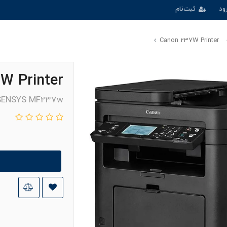
ود
ثبت‌نام
Canon 237W Printer
W Printer
-SENSYS MF237w