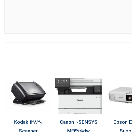
Kodak i2820
Canon i-SENSYS
Epson E
Scanner
MF465dw
Supp