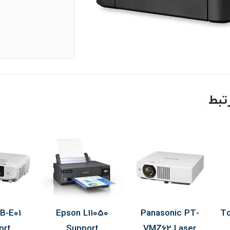
تبط
B-E01
Epson L11050
Panasonic PT-
To
ort
Support
VMZ62 Laser