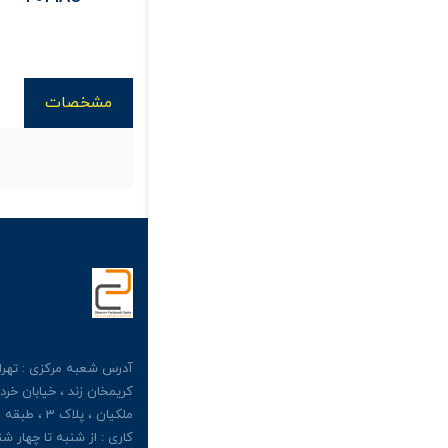
مشخصات
آدرس شعبه مرکزی : تهران
کریمخان زند ، خیابان خرد