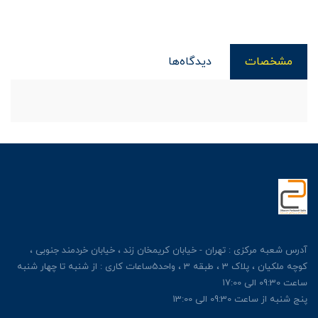
مشخصات
دیدگاه‌ها
آدرس شعبه مرکزی : تهران - خیابان کریمخان زند ، خیابان خردمند جنوبی ،
کوچه ملکیان ، پلاک 3 ، طبقه 3 ، واحد5ساعات کاری : از شنبه تا چهار شنبه
ساعت 09:30 الی 17:00
پنج شنبه از ساعت 09:30 الی 13:00