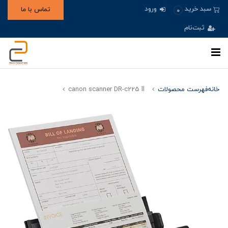
ورود
سبد خرید
تماس با ما
0
ثبت‌نام
خانه
فهرست محصولات
canon scanner DR-c225 ll