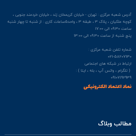
آدرس شعبه مرکزی : تهران - خیابان کریمخان زند ، خیابان خردمند جنوبی ،
کوچه ملکیان ، پلاک 3 ، طبقه 3 ، واحد5ساعات کاری : از شنبه تا چهار شنبه
ساعت 09:30 الی 17:00
پنج شنبه از ساعت 09:30 الی 13:00
شماره تلفن شعبه مرکزی :
021-58207130
ارتباط در شبکه های اجتماعی
( تلگرام ، واتس آپ ، بله ، ایتا ) :
09107192939
نماد اعتماد الکترونیکی
مطالب وبلاگ