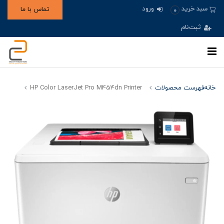
ورود
سبد خرید
تماس با ما
0
ثبت‌نام
خانه
فهرست محصولات
HP Color LaserJet Pro M454dn Printer