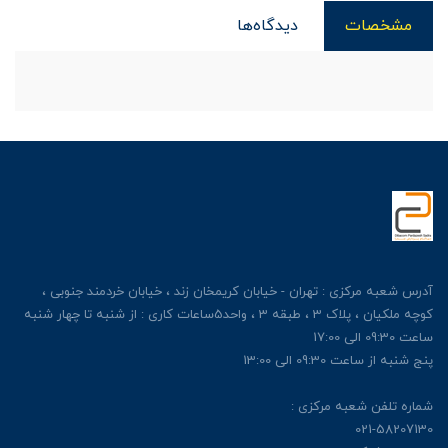
مشخصات
دیدگاه‌ها
آدرس شعبه مرکزی : تهران - خیابان کریمخان زند ، خیابان خردمند جنوبی ،
کوچه ملکیان ، پلاک 3 ، طبقه 3 ، واحد5ساعات کاری : از شنبه تا چهار شنبه
ساعت 09:30 الی 17:00
پنج شنبه از ساعت 09:30 الی 13:00
شماره تلفن شعبه مرکزی :
021-58207130