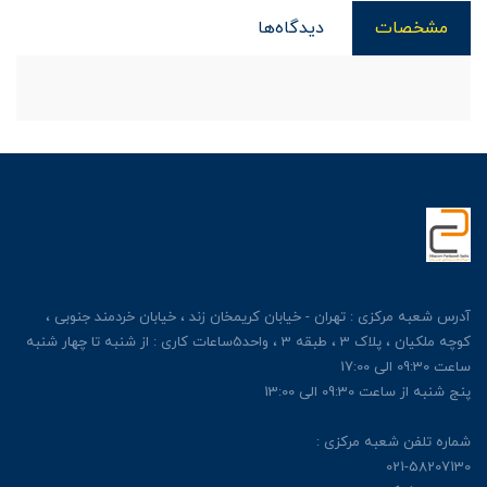
مشخصات
دیدگاه‌ها
آدرس شعبه مرکزی : تهران - خیابان کریمخان زند ، خیابان خردمند جنوبی ،
کوچه ملکیان ، پلاک 3 ، طبقه 3 ، واحد5ساعات کاری : از شنبه تا چهار شنبه
ساعت 09:30 الی 17:00
پنج شنبه از ساعت 09:30 الی 13:00
شماره تلفن شعبه مرکزی :
021-58207130