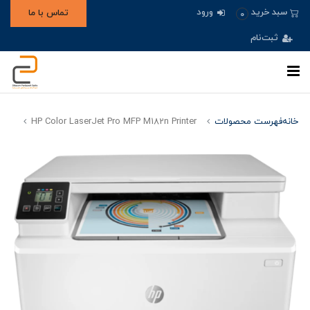
ورود
سبد خرید
تماس با ما
0
ثبت‌نام
خانه
فهرست محصولات
HP Color LaserJet Pro MFP M182n Printer