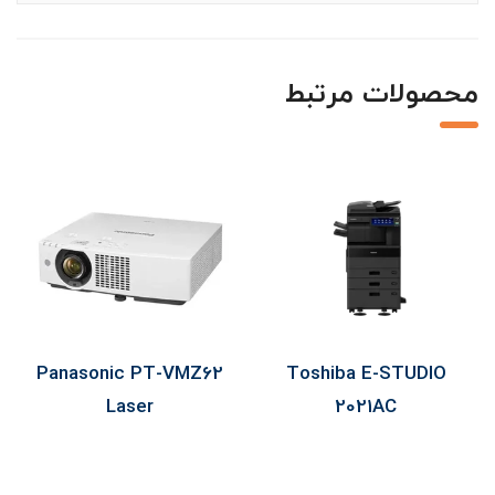
محصولات مرتبط
L11050 Support
Panasonic PT-VMZ62
Toshiba
Laser
20