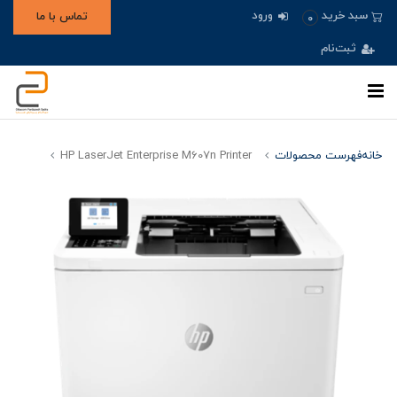
ورود
سبد خرید
تماس با ما
0
ثبت‌نام
خانه
فهرست محصولات
HP LaserJet Enterprise M607n Printer