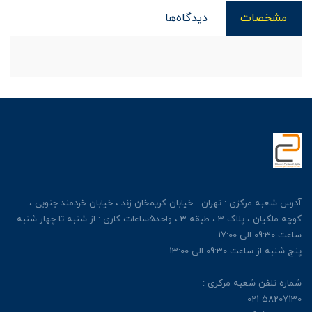
مشخصات
دیدگاه‌ها
آدرس شعبه مرکزی : تهران - خیابان کریمخان زند ، خیابان خردمند جنوبی ،
کوچه ملکیان ، پلاک 3 ، طبقه 3 ، واحد5ساعات کاری : از شنبه تا چهار شنبه
ساعت 09:30 الی 17:00
پنج شنبه از ساعت 09:30 الی 13:00
شماره تلفن شعبه مرکزی :
021-58207130