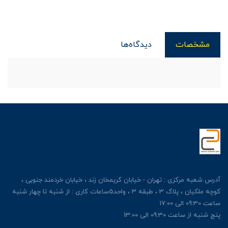
مشخصات
دیدگاه‌ها
آدرس شعبه مرکزی : تهران - خیابان کریمخان زند ، خیابان خردمند جنوبی ،
کوچه ملکیان ، پلاک 3 ، طبقه 3 ، واحد5ساعات کاری : از شنبه تا چهار شنبه
ساعت 09:30 الی 17:00
پنج شنبه از ساعت 09:30 الی 13:00