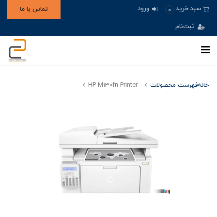
ورود
سبد خرید
تماس با ما
0
ثبت‌نام
خانه
فهرست محصولات
HP M130fn Printer