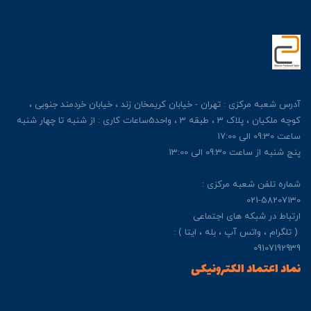
آدرس شعبه مرکزی : تهران - خیابان کریمخان زند ، خیابان خردمند جنوبی ،
کوچه ملکیان ، پلاک 3 ، طبقه 3 ، واحد5ساعات کاری : از شنبه تا چهار شنبه
ساعت 09:30 الی 17:00
پنج شنبه از ساعت 09:30 الی 13:00
شماره تلفن شعبه مرکزی :
021-58207130
ارتباط در شبکه های اجتماعی
( تلگرام ، واتس آپ ، بله ، ایتا ) :
09107192939
نماد اعتماد الکترونیکی