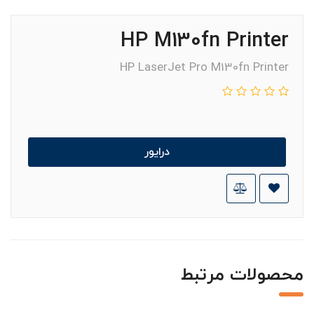
HP M130fn Printer
HP LaserJet Pro M130fn Printer
درایور
محصولات مرتبط