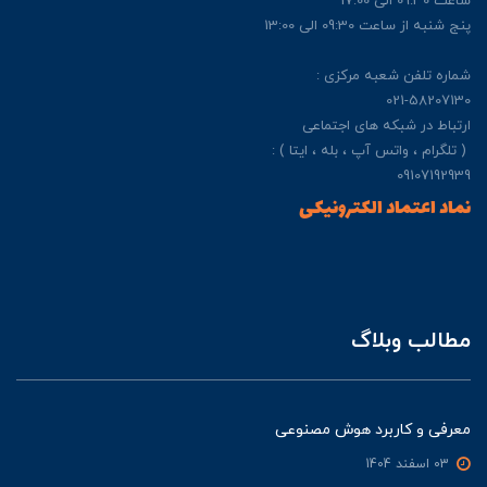
ساعت 09:30 الی 17:00
پنج شنبه از ساعت 09:30 الی 13:00
شماره تلفن شعبه مرکزی :
021-58207130
ارتباط در شبکه های اجتماعی
( تلگرام ، واتس آپ ، بله ، ایتا ) :
09107192939
نماد اعتماد الکترونیکی
مطالب وبلاگ
معرفی و کاربرد هوش مصنوعی
03 اسفند 1404