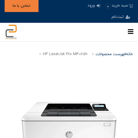
ورود
سبد خرید
تماس با ما
0
ثبت‌نام
خانه
فهرست محصولات
HP LaserJet Pro M402dn