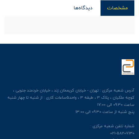
مشخصات
دیدگاه‌ها
آدرس شعبه مرکزی : تهران - خیابان کریمخان زند ، خیابان خردمند جنوبی ،
کوچه ملکیان ، پلاک 3 ، طبقه 3 ، واحد5ساعات کاری : از شنبه تا چهار شنبه
ساعت 09:30 الی 17:00
پنج شنبه از ساعت 09:30 الی 13:00
شماره تلفن شعبه مرکزی :
021-58207130