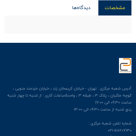
مشخصات
دیدگاه‌ها
آدرس شعبه مرکزی : تهران - خیابان کریمخان زند ، خیابان خردمند جنوبی ،
کوچه ملکیان ، پلاک 3 ، طبقه 3 ، واحد5ساعات کاری : از شنبه تا چهار شنبه
ساعت 09:30 الی 17:00
پنج شنبه از ساعت 09:30 الی 13:00
شماره تلفن شعبه مرکزی :
021-58207130