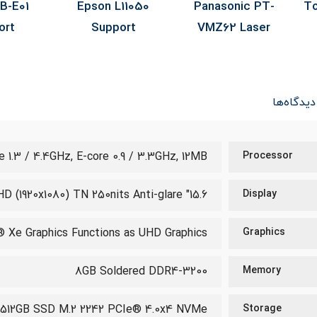
SYS
Epson EB-E01
Epson L11050
Pan
Support
Support
VM
دیدگاه‌ها
e 1.3 / 4.4GHz, E-core 0.9 / 3.3GHz, 12MB
Processor
15.6" FHD (1920x1080) TN 250nits Anti-glare
Display
s® Xe Graphics Functions as UHD Graphics
Graphics
8GB Soldered DDR4-3200
Memory
512GB SSD M.2 2242 PCIe® 4.0x4 NVMe®
Storage