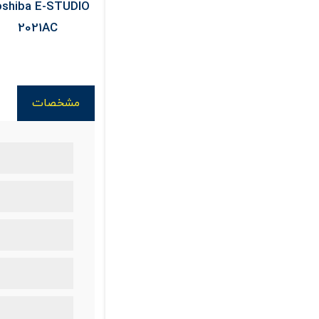
asonic PT-
Toshiba E-STUDIO
Epson L3256
Z62 Laser
2021AC
Support
مشخصات