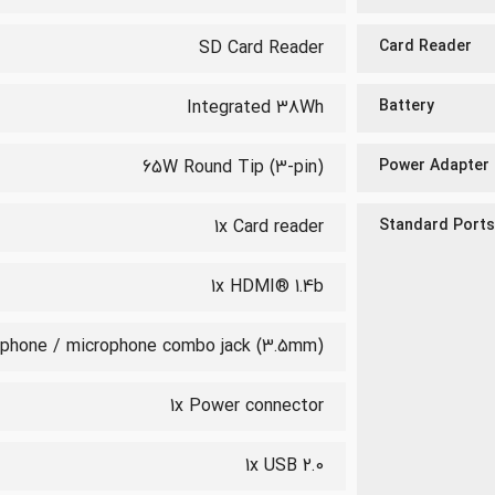
SD Card Reader
Card Reader
Integrated 38Wh
Battery
65W Round Tip (3-pin)
Power Adapter
1x Card reader
Standard Ports
1x HDMI® 1.4b
dphone / microphone combo jack (3.5mm)
1x Power connector
1x USB 2.0