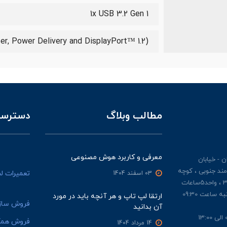
1x USB 3.2 Gen 1
er, Power Delivery and DisplayPort™ 1.2)
مطالب وبلاگ
دسترسی
معرفی و کاربرد هوش مصنوعی
 - خیابان
مند جنوبی ، کوچه
تعمیرات ل
03 اسفند 1404
ملکیان ، پلاک 3 ، طبقه 3 ، واحد5ساعات
کاری : از شنبه تا چهار شنبه ساعت 09:30
ارتقا لپ تاپ و هر آنچه باید در مورد
فروش ساز
آن بدانید
فروش همک
14 مرداد 1404