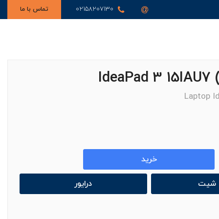
02158207130
تماس با ما
Laptop I
خرید
ا شیت
درایور