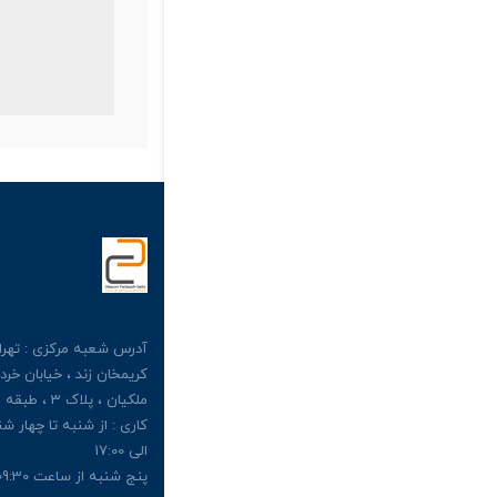
آدرس شعبه مرکزی : تهران
کریمخان زند ، خیابان خرد
الی 17:00
پنج شنبه از ساعت 09:30 الی 13:00