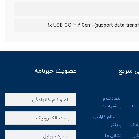
1x USB-C® 3.2 Gen 1 (support data transf
 سریع
عضویت خبرنامه
انتقادات و
پ‌تاپ
پیشنهادات
استعلام گارانتی
مانی
پرینتر
ار
نشانی ما