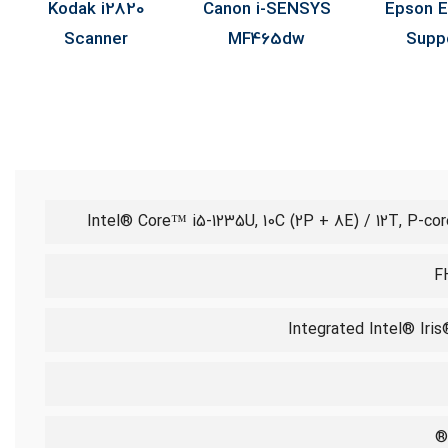
Kodak E1040
Kodak i2820
Canon i-SEN
Scanner
Scanner
MF465dw
Intel® Core™ i5-1235U, 10C (2P + 8E) / 12T, P-cor
Integrated Intel® Iri