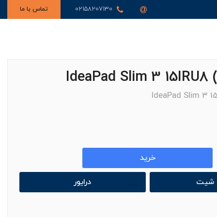
02158207130
تماس با ما
خرید
ا شیت
درایور