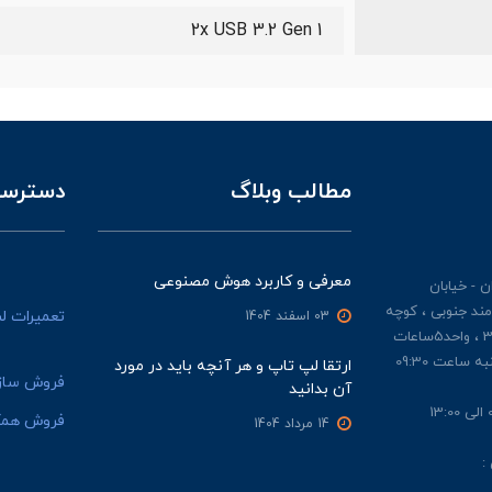
2x USB 3.2 Gen 1
مطالب وبلاگ
دسترسی
معرفی و کاربرد هوش مصنوعی
 - خیابان
مند جنوبی ، کوچه
تعمیرات ل
03 اسفند 1404
ملکیان ، پلاک 3 ، طبقه 3 ، واحد5ساعات
کاری : از شنبه تا چهار شنبه ساعت 09:30
ارتقا لپ تاپ و هر آنچه باید در مورد
فروش ساز
آن بدانید
فروش همک
14 مرداد 1404
: