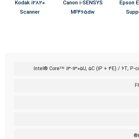
Kodak i2820
Canon i-SENSYS
Epson E
Scanner
MF465dw
Supp
Intel® Core™ i3-1305U, 5C (1P + 4E) / 6T, P-cor