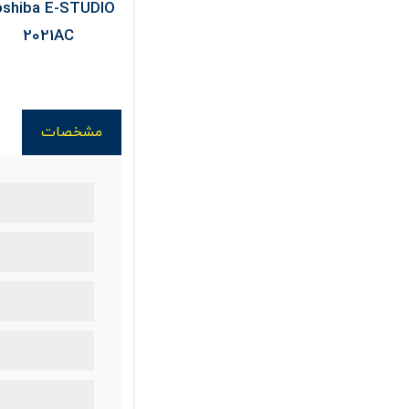
shiba E-STUDIO
Epson L3256
Optoma X400 L
2021AC
Support
مشخصات