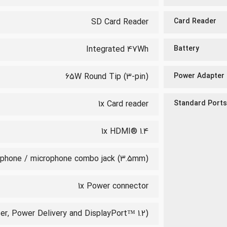
SD Card Reader
Card Reader
Integrated 47Wh
Battery
65W Round Tip (3-pin)
Power Adapter
1x Card reader
Standard Ports
1x HDMI® 1.4
dphone / microphone combo jack (3.5mm)
1x Power connector
er, Power Delivery and DisplayPort™ 1.2)