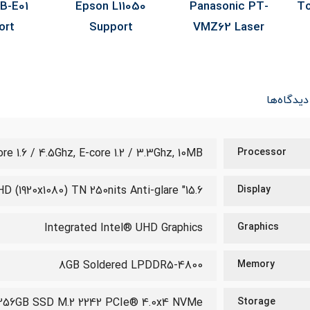
B-E01
Epson L11050
Panasonic PT-
To
ort
Support
VMZ62 Laser
دیدگاه‌ها
e 1.6 / 4.5Ghz, E-core 1.2 / 3.3Ghz, 10MB
Processor
15.6" FHD (1920x1080) TN 250nits Anti-glare
Display
Integrated Intel® UHD Graphics
Graphics
8GB Soldered LPDDR5-4800
Memory
256GB SSD M.2 2242 PCIe® 4.0x4 NVMe®
Storage