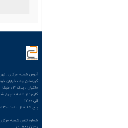
آدرس شعبه مرکزی : تهران
کریمخان زند ، خیابان خرد
الی 17:00
پنج شنبه از ساعت 09:30 الی 13:00
شماره تلفن شعبه مرکزی 
021-58207130