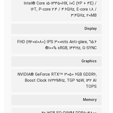
Intel® Core i5-13450HX, 10C (6P + 4E) /
16T, P-core 2.4 / 4.6GHz, E-core 1.8 /
3.4GHz, 20MB
Display
15.6" FHD (1920x1080) IPS 300nits Anti-glare,
100% sRGB, 144Hz, G-SYNC®
Graphics
NVIDIA® GeForce RTX™ 3050 6GB GDDR6,
Boost Clock 1732MHz, TGP 95W, 142 AI
TOPS
Memory