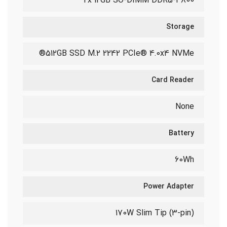
2x 12GB SO-DIMM DDR5-4800
Storage
512GB SSD M.2 2242 PCIe® 4.0x4 NVMe®
Card Reader
None
Battery
60Wh
Power Adapter
170W Slim Tip (3-pin)