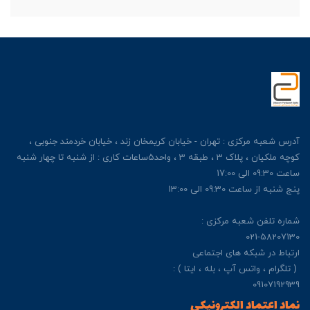
آدرس شعبه مرکزی : تهران - خیابان کریمخان زند ، خیابان خردمند جنوبی ،
کوچه ملکیان ، پلاک 3 ، طبقه 3 ، واحد5ساعات کاری : از شنبه تا چهار شنبه
ساعت 09:30 الی 17:00
پنج شنبه از ساعت 09:30 الی 13:00
شماره تلفن شعبه مرکزی :
021-58207130
ارتباط در شبکه های اجتماعی
( تلگرام ، واتس آپ ، بله ، ایتا ) :
09107192939
نماد اعتماد الکترونیکی