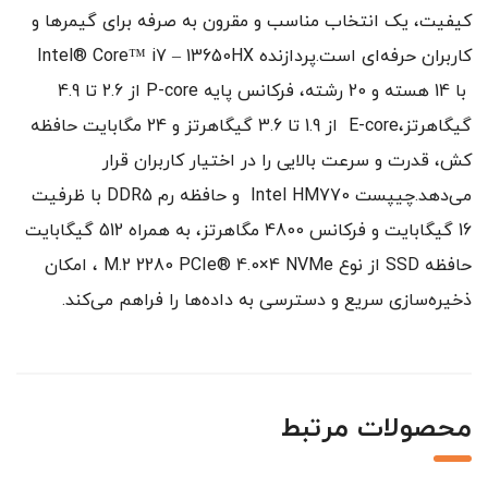
کیفیت، یک انتخاب مناسب و مقرون به صرفه برای گیمرها و
کاربران حرفه‌ای است.پردازنده Intel® Core™ i7 – 13650HX
با 14 هسته و 20 رشته، فرکانس پایه P-core از 2.6 تا 4.9
گیگاهرتز،E-core از 1.9 تا 3.6 گیگاهرتز و 24 مگابایت حافظه
کش، قدرت و سرعت بالایی را در اختیار کاربران قرار
می‌دهد.چیپست Intel HM770 و حافظه رم DDR5 با ظرفیت
16 گیگابایت و فرکانس 4800 مگاهرتز، به همراه 512 گیگابایت
حافظه SSD از نوع M.2 2280 PCIe® 4.0×4 NVMe ، امکان
ذخیره‌سازی سریع و دسترسی به داده‌ها را فراهم می‌کند.
محصولات مرتبط