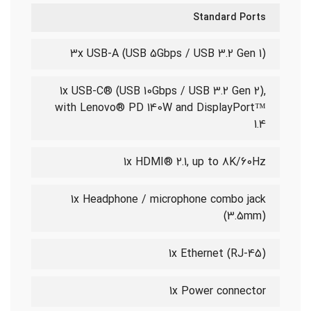
Standard Ports
3x USB-A (USB 5Gbps / USB 3.2 Gen 1)
1x USB-C® (USB 10Gbps / USB 3.2 Gen 2),
with Lenovo® PD 140W and DisplayPort™
1.4
1x HDMI® 2.1, up to 8K/60Hz
1x Headphone / microphone combo jack
(3.5mm)
1x Ethernet (RJ-45)
1x Power connector