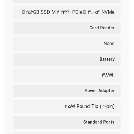
256GB SSD M.2 2242 PCIe® 3.0x4 NVMe®
Card Reader
None
Battery
38Wh
Power Adapter
45W Round Tip (3-pin)
Standard Ports