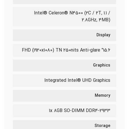
Intel® Celeron® N4500 (2C / 2T, 1.1 /
2.8GHz, 4MB)
Display
15.6" FHD (1920x1080) TN 250nits Anti-glare
Graphics
Integrated Intel® UHD Graphics
Memory
1x 8GB SO-DIMM DDR4-2933
Storage