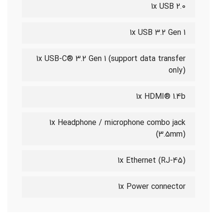
1x USB 2.0
1x USB 3.2 Gen 1
1x USB-C® 3.2 Gen 1 (support data transfer
only)
1x HDMI® 1.4b
1x Headphone / microphone combo jack
(3.5mm)
1x Ethernet (RJ-45)
1x Power connector