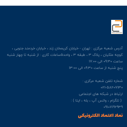
آدرس شعبه مرکزی : تهران - خیابان کریمخان زند ، خیابان خردمند جنوبی ،
کوچه ملکیان ، پلاک 3 ، طبقه 3 ، واحد5ساعات کاری : از شنبه تا چهار شنبه
ساعت 09:30 الی 17:00
پنج شنبه از ساعت 09:30 الی 13:00
شماره تلفن شعبه مرکزی :
021-58207130
ارتباط در شبکه های اجتماعی
( تلگرام ، واتس آپ ، بله ، ایتا ) :
09107192939
نماد اعتماد الکترونیکی