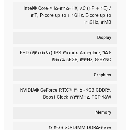
Intel® Core™ i5-12450HX, 8C (4P + 4E) /
12T, P-core up to 4.4GHz, E-core up to
3.1GHz, 12MB
Display
15.6" FHD (1920x1080) IPS 300nits Anti-glare,
100% sRGB, 144Hz, G-SYNC®
Graphics
NVIDIA® GeForce RTX™ 3050 6GB GDDR6,
Boost Clock 1732MHz, TGP 95W
Memory
1x 12GB SO-DIMM DDR5-4800