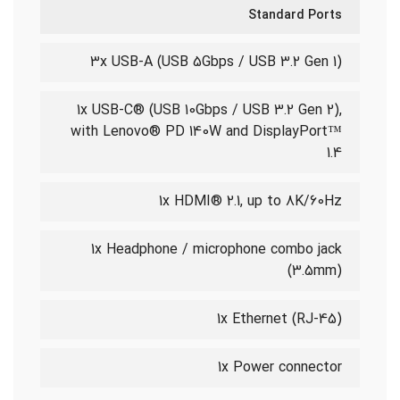
Standard Ports
3x USB-A (USB 5Gbps / USB 3.2 Gen 1)
1x USB-C® (USB 10Gbps / USB 3.2 Gen 2),
with Lenovo® PD 140W and DisplayPort™
1.4
1x HDMI® 2.1, up to 8K/60Hz
1x Headphone / microphone combo jack
(3.5mm)
1x Ethernet (RJ-45)
1x Power connector