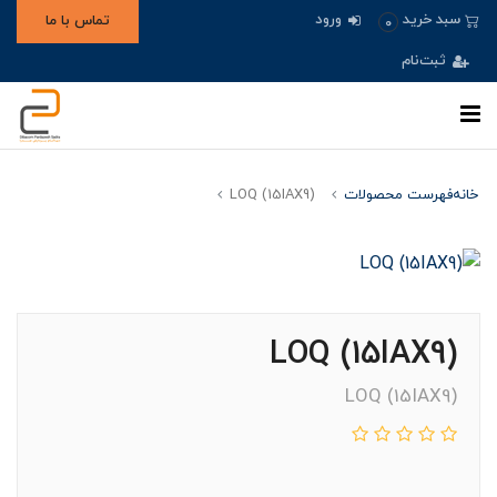
ورود
سبد خرید
تماس با ما
0
ثبت‌نام
خانه
فهرست محصولات
(LOQ (15IAX9
(LOQ (15IAX9
(LOQ (15IAX9