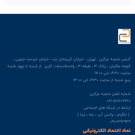
آدرس شعبه مرکزی : تهران - خیابان کریمخان زند ، خیابان خردمند جنوبی ،
کوچه ملکیان ، پلاک 3 ، طبقه 3 ، واحد5ساعات کاری : از شنبه تا چهار شنبه
ساعت 09:30 الی 17:00
پنج شنبه از ساعت 09:30 الی 13:00
شماره تلفن شعبه مرکزی :
021-58207130
ارتباط در شبکه های اجتماعی
( تلگرام ، واتس آپ ، بله ، ایتا ) :
09107192939
نماد اعتماد الکترونیکی