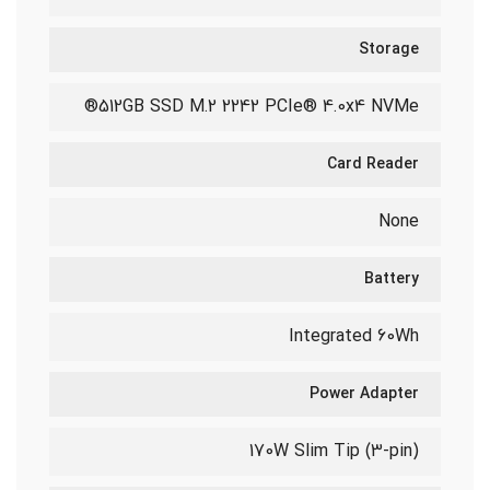
Storage
512GB SSD M.2 2242 PCIe® 4.0x4 NVMe®
Card Reader
None
Battery
Integrated 60Wh
Power Adapter
170W Slim Tip (3-pin)