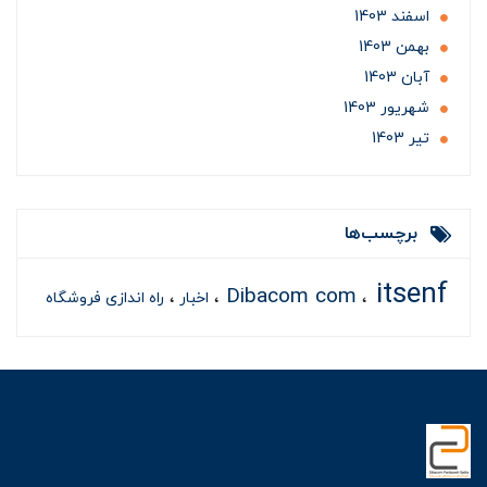
اسفند 1403
بهمن 1403
آبان 1403
شهریور 1403
تير 1403
برچسب‌ها
itsenf
Dibacom com
اخبار
راه اندازی فروشگاه