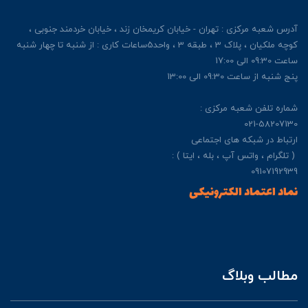
آدرس شعبه مرکزی : تهران - خیابان کریمخان زند ، خیابان خردمند جنوبی ،
کوچه ملکیان ، پلاک 3 ، طبقه 3 ، واحد5ساعات کاری : از شنبه تا چهار شنبه
ساعت 09:30 الی 17:00
پنج شنبه از ساعت 09:30 الی 13:00
شماره تلفن شعبه مرکزی :
021-58207130
ارتباط در شبکه های اجتماعی
( تلگرام ، واتس آپ ، بله ، ایتا ) :
09107192939
نماد اعتماد الکترونیکی
مطالب وبلاگ