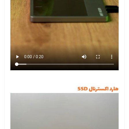
هارد اکسترنال SSD