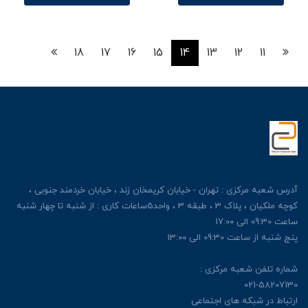
18
17
16
15
14
13
12
11
آدرس شعبه مرکزی : تهران - خیابان کریمخان زند ، خیابان خردمند جنوبی ،
کوچه ملکیان ، پلاک 3 ، طبقه 3 ، واحد5ساعات کاری : از شنبه تا چهار شنبه
ساعت 09:30 الی 17:00
پنج شنبه از ساعت 09:30 الی 13:00
شماره تلفن شعبه مرکزی :
021-58207130
ارتباط در شبکه های اجتماعی