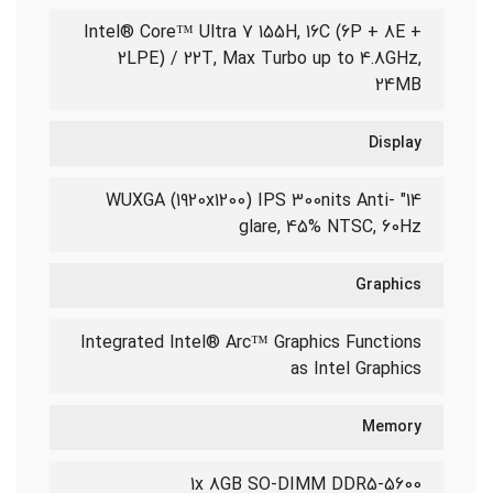
Intel® Core™ Ultra 7 155H, 16C (6P + 8E +
2LPE) / 22T, Max Turbo up to 4.8GHz,
24MB
Display
14" WUXGA (1920x1200) IPS 300nits Anti-
glare, 45% NTSC, 60Hz
Graphics
Integrated Intel® Arc™ Graphics Functions
as Intel Graphics
Memory
1x 8GB SO-DIMM DDR5-5600