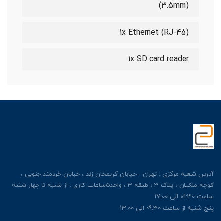
(3.5mm)
1x Ethernet (RJ-45)
1x SD card reader
آدرس شعبه مرکزی : تهران - خیابان کریمخان زند ، خیابان خردمند جنوبی ،
کوچه ملکیان ، پلاک 3 ، طبقه 3 ، واحد5ساعات کاری : از شنبه تا چهار شنبه
ساعت 09:30 الی 17:00
پنج شنبه از ساعت 09:30 الی 13:00