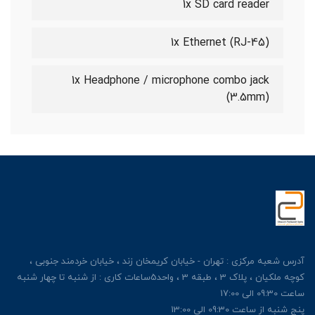
1x SD card reader
1x Ethernet (RJ-45)
1x Headphone / microphone combo jack
(3.5mm)
آدرس شعبه مرکزی : تهران - خیابان کریمخان زند ، خیابان خردمند جنوبی ،
کوچه ملکیان ، پلاک 3 ، طبقه 3 ، واحد5ساعات کاری : از شنبه تا چهار شنبه
ساعت 09:30 الی 17:00
پنج شنبه از ساعت 09:30 الی 13:00