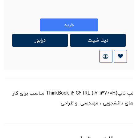
خرید
دیتا شیت
درایور
لپ تاپ(ThinkBook 16 G6 IRL (i7-13700H مناسب برای کار
های دانشجویی ، مهندسی و طراحی