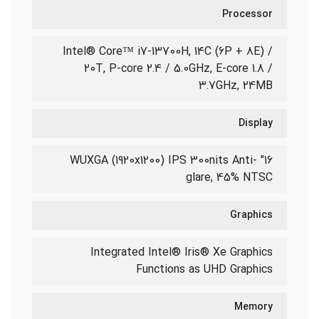
Processor
Intel® Core™ i7-13700H, 14C (6P + 8E) /
20T, P-core 2.4 / 5.0GHz, E-core 1.8 /
3.7GHz, 24MB
Display
16" WUXGA (1920x1200) IPS 300nits Anti-
glare, 45% NTSC
Graphics
Integrated Intel® Iris® Xe Graphics
Functions as UHD Graphics
Memory