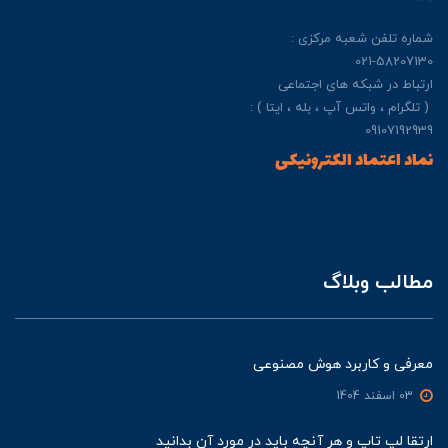
شماره تلفن شعبه مرکزی :
021-58207130
ارتباط در شبکه های اجتماعی
( تلگرام ، واتس آپ ، بله ، ایتا ) :
09107192939
نماد اعتماد الکترونیکی
مطالب وبلاگ
معرفی و کاربرد هوش مصنوعی
03 اسفند 1404
ارتقا لپ تاپ و هر آنچه باید در مورد آن بدانید