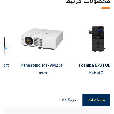
محصولات مرتبط
Epson L11050 Support
Panasonic PT-VMZ62
Laser
مشخصات
دیدگاه‌ها