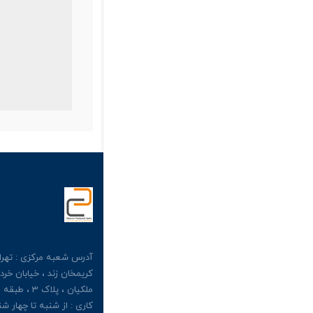
آدرس شعبه مرکزی : تهران
کریمخان زند ، خیابان خرد