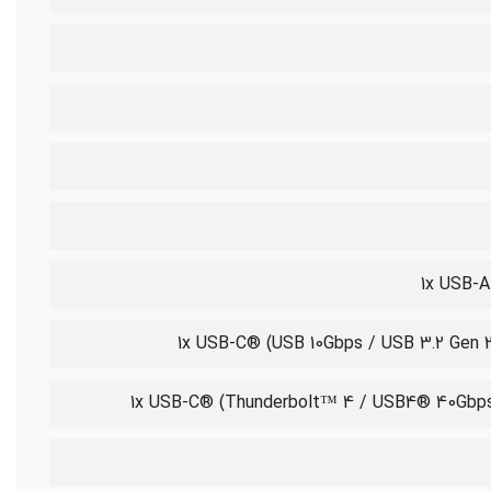
1x USB-A
1x USB-C® (USB 10Gbps / USB 3.2 Gen 2
1x USB-C® (Thunderbolt™ 4 / USB4® 40Gbps)