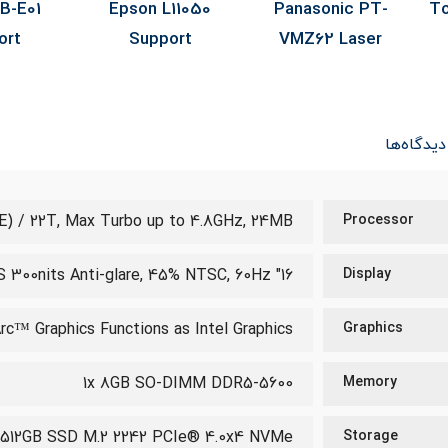
NSYS
Epson EB-E01
Epson L11050
Pa
w
Support
Support
V
دیدگاه‌ها
PE) / 22T, Max Turbo up to 4.8GHz, 24MB
Processor
16" WUXGA (1920x1200) IPS 300nits Anti-glare, 45% NTSC, 60Hz
Display
rc™ Graphics Functions as Intel Graphics
Graphics
1x 8GB SO-DIMM DDR5-5600
Memory
512GB SSD M.2 2242 PCIe® 4.0x4 NVMe®
Storage