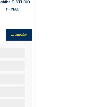
nasonic PT-
Toshiba E-STUDIO
Epson L3256
MZ62 Laser
2021AC
Support
مشخصات