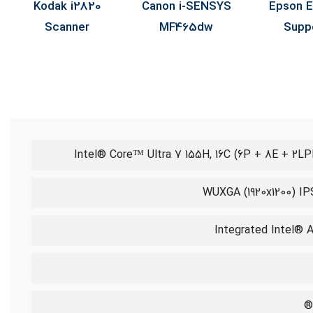
Kodak E1040
Kodak i2820
Canon i-SE
Scanner
Scanner
MF465d
Intel® Core™ Ultra 7 155H, 16C (6P + 8E + 2L
Integrated Intel® A