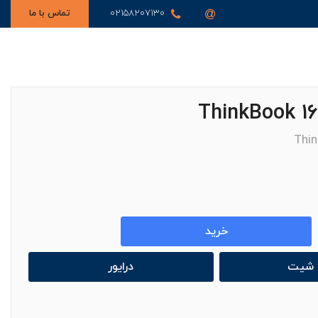
02158207130
تماس با ما
Thin
خرید
ا شیت
درایور