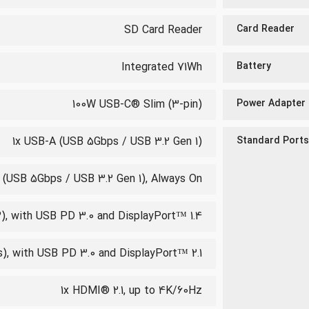
SD Card Reader
Card Reader
Integrated 71Wh
Battery
100W USB-C® Slim (3-pin)
Power Adapter
1x USB-A (USB 5Gbps / USB 3.2 Gen 1)
Standard Ports
 (USB 5Gbps / USB 3.2 Gen 1), Always On
), with USB PD 3.0 and DisplayPort™ 1.4
, with USB PD 3.0 and DisplayPort™ 2.1
1x HDMI® 2.1, up to 4K/60Hz