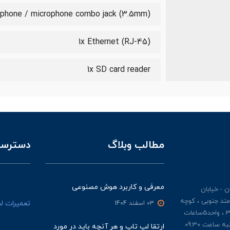
dphone / microphone combo jack (3.5mm)
1x Ethernet (RJ-45)
1x SD card reader
مطالب وبلاگ
دسترسی
معرفی و کاربرد هوش مصنوعی
 - خیابان
مند جنوبی ، کوچه
تعمیرات ل
03 اسفند 1404
ملکیان ، پلاک 3 ، طبقه 3 ، واحد5ساعات
کاری : از شنبه تا چهار شنبه ساعت 09:30
ارتقا لپ تاپ و هر آنچه باید در مورد